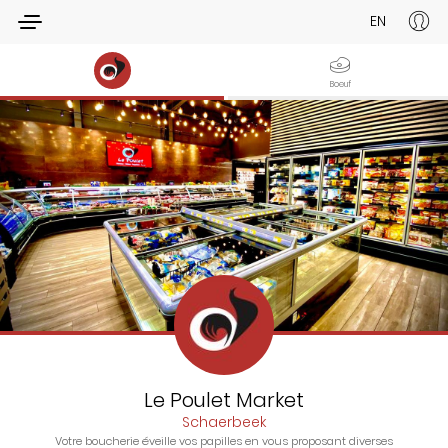
EN
Boeuf
Le Poulet Market
Schaerbeek
Votre boucherie éveille vos papilles en vous proposant diverses